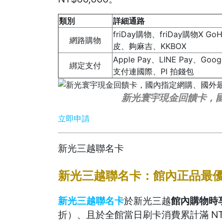
類別
詳細通路
friDay購物、friDay購物
網路購物
皮、夠麻吉、KKBOX
Apple Pay、LINE Pay、G
綁定支付
支付連國際、PI 拍錢包
新光寰宇現金回饋卡，國
立即申請
新光三越聯名卡
新光三越聯名卡：館內正品最優 9
新光三越聯名卡
於新光三越
館內購物時享
折）、且
於全館當日刷卡消費累計滿 NT