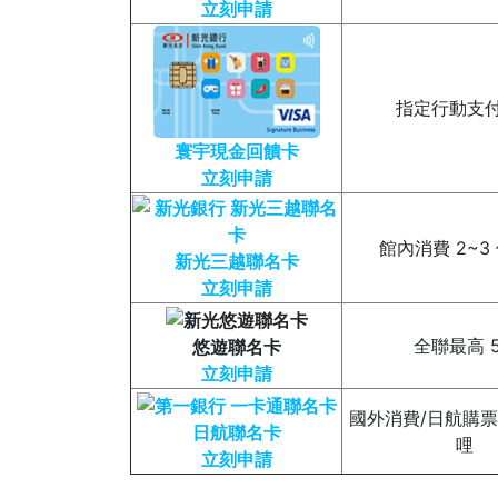
立刻申請
指定行動支付
寰宇現金回饋卡
立刻申請
館內消費 2~3
新光三越聯名卡
立刻申請
全聯最高 
悠遊聯名卡
立刻申請
國外消費/日航購票 N
日航聯名卡
哩
立刻申請