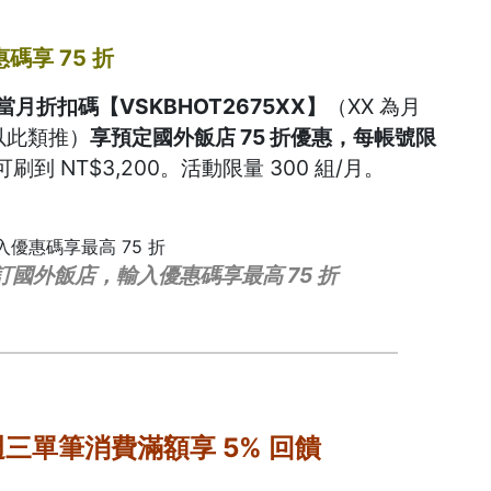
碼享 75 折
月折扣碼【VSKBHOT2675XX】
（XX 為月
，以此類推）
享預定國外飯店 75 折優惠，每帳號限
刷到 NT$3,200。活動限量 300 組/月。
預訂國外飯店，輸入優惠碼享最高 75 折
三單筆消費滿額享 5% 回饋