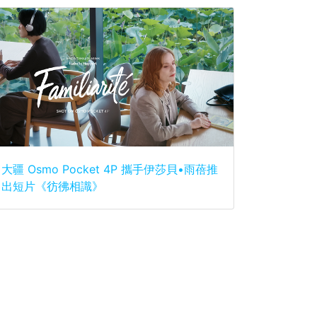
大疆 Osmo Pocket 4P 攜手伊莎貝•雨蓓推
出短片《彷彿相識》