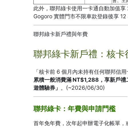
會、主
此外，聯邦綠卡使用一卡通自動加值享 2%
Gogoro 實體門市不限車款登錄後享 12 
聯邦綠卡新戶禮與年費
聯邦綠卡新戶禮：核卡
「核卡前 6 個月內未持有任何聯邦信
累積一般消費滿 NT$1,288，享新戶
遊體驗券」
。(~2026/06/30)
聯邦綠卡：年費與申請門檻
首年免年費，次年起申辦電子化帳單，或年消