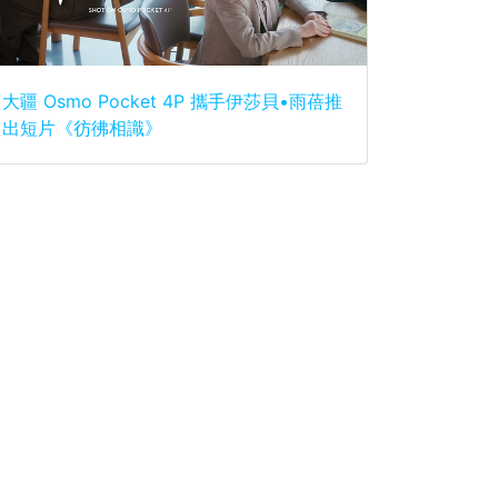
大疆 Osmo Pocket 4P 攜手伊莎貝•雨蓓推
出短片《彷彿相識》