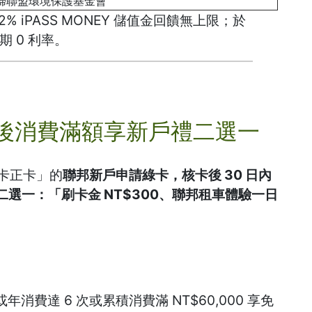
婦聯盟環境保護基金會
 iPASS MONEY 儲值金回饋無上限；於
期 0 利率。
後
消費滿額享新戶禮二選一
用卡正卡」的
聯邦新戶申請綠卡，核卡後 30 日內
禮二選一：「刷卡金 NT$300、聯邦租車體驗一日
費達 6 次或累積消費滿 NT$60,000 享免