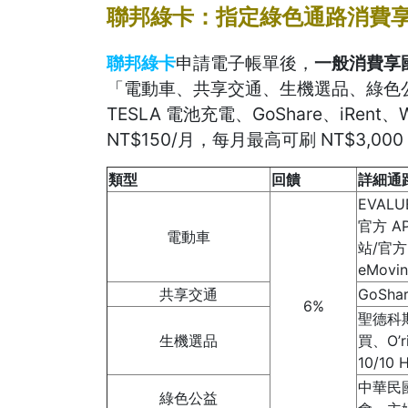
聯邦綠卡：指定綠色通路消費享最
聯邦綠卡
申請電子帳單後，
一般消費享國
「電動車、共享交通、生機選品、綠色
TESLA 電池充電、GoShare、iRen
NT$150/月，每月最高可刷 NT$3,00
類型
回饋
詳細通
EVAL
官方 
電動車
站/官方
eMov
共享交通
GoSha
6%
聖德科
生機選品
買、O’
10/1
中華民
綠色公益