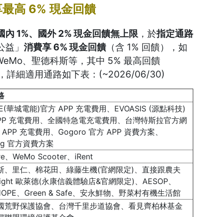
高 6% 現金回饋
內 1%、國外 2% 現金回饋無上限
，於
指定通路
公益」
消費享 6% 現金回饋
（含 1% 回饋），如
t、WeMo、聖德科斯等，其中 5% 最高回饋
0，詳細適用通路如下表：(~2026/06/30)
路
UE(華城電能)官方 APP 充電費用、EVOASIS (源點科技)
APP 充電費用、全國特急電充電費用、台灣特斯拉官方網
 APP 充電費用、Gogoro 官方 APP 資費方案、
ing 官方資費方案
re、WeMo Scooter、iRent
斯、里仁、棉花田、綠藤生機(官網限定)、直接跟農夫
right 歐萊德(永康信義體驗店&官網限定)、AESOP、
0 HOPE、Green & Safe、安永鮮物、野菜村有機生活館
國荒野保護協會、台灣千里步道協會、看見齊柏林基金