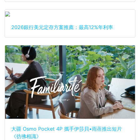
2026銀行美元定存方案推薦：最高12%年利率
大疆 Osmo Pocket 4P 攜手伊莎貝•雨蓓推出短片
《彷彿相識》