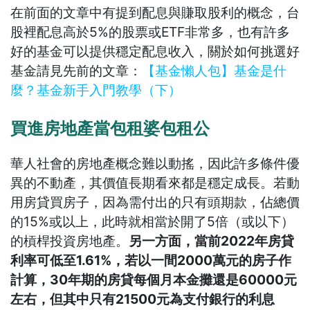
在前面的文章中有提到配息與賺取股利的概念，台
股裡配息高於5%的股票或ETF非常多，也有許多
好的基金可以提供穩定配息收入，關於如何挑選好
基金請見先前的文章：
【基金懶人包】基金是什
麼？基金新手入門教學（下）
買進房地產當包租婆包租公
華人社會的房地產概念難以動搖，因此許多條件優
異的不動產，其價值長期看來都是穩定成長。若動
用房貸買房子，因為需付出的只有頭期款，佔總價
的15%或以上，此時就相當於開了5倍（或以下）
的槓桿投資房地產。
另一方面，當前2022年房貸
利率可低至1.61%，若以一間2000萬元的房子作
計算，30年期的房貸每個月本金攤還是60000元
左右，但其中只有21500元為支付銀行的利息