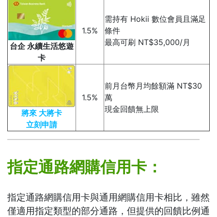
需持有 Hokii 數位會員且滿足
1.5%
條件
最高可刷 NT$35,000/月
台企 永續生活悠遊
卡
前月台幣月均餘額滿 NT$30
1.5%
萬
現金回饋無上限
將來 大將卡
立刻申請
指定通路網購信用卡：
指定通路網購信用卡與通用網購信用卡相比，雖然
僅適用指定類型的部分通路，但提供的回饋比例通