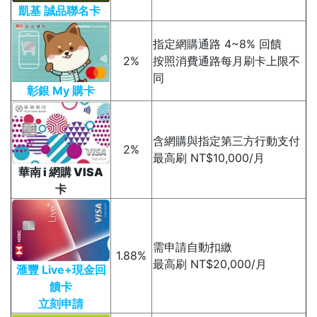
凱基 誠品聯名卡
指定網購通路 4~8% 回饋
2%
按照消費通路每月刷卡上限不
同
彰銀 My 購卡
含網購與指定第三方行動支付
2%
最高刷 NT$10,000/月
華南 i 網購 VISA
卡
需申請自動扣繳
1.88%
最高刷 NT$20,000/月
滙豐 Live+現金回
饋卡
立刻申請