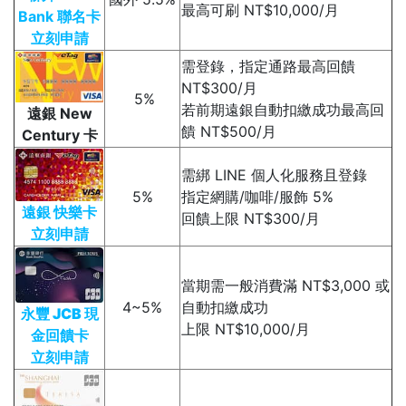
最高可刷 NT$10,000/月
Bank 聯名卡
立刻申請
需登錄，指定通路最高回饋
NT$300/月
5%
若前期遠銀自動扣繳成功最高回
遠銀 New
饋 NT$500/月
Century 卡
需綁 LINE 個人化服務且登錄
5%
指定網購/咖啡/服飾 5%
遠銀 快樂卡
回饋上限 NT$300/月
立刻申請
當期需一般消費滿 NT$3,000 或
4~5%
自動扣繳成功
永豐 JCB 現
上限 NT$10,000/月
金回饋卡
立刻申請