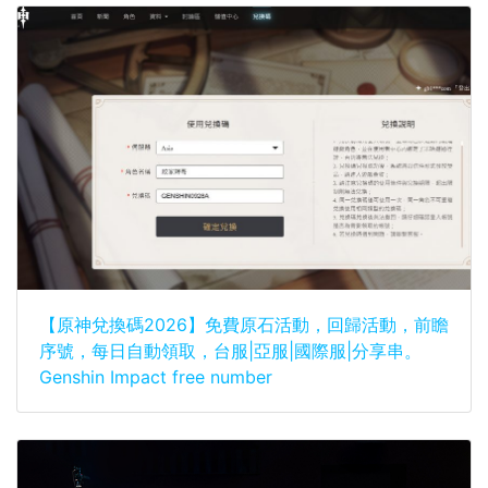
【原神兌換碼2026】免費原石活動，回歸活動，前瞻
序號，每日自動領取，台服|亞服|國際服|分享串。
Genshin Impact free number