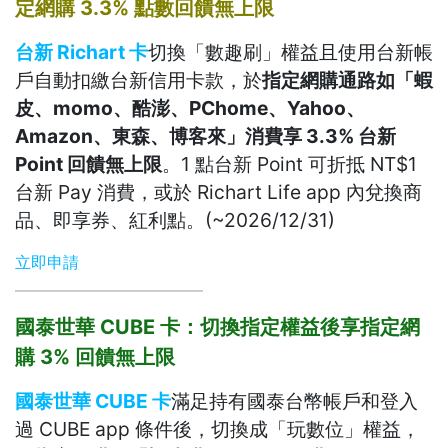
定網購 3.3% 點數回饋無上限
台新 Richart 卡
切換「數趣刷」權益且使用台新帳
戶自動扣繳台新信用卡款，於
指定網購通路如「蝦
皮、momo、酷澎、PChome、Yahoo、
Amazon、東森、博客來」消費享 3.3% 台新
Point 回饋無上限
。1 點台新 Point 可折抵 NT$1
台新 Pay 消費，或於 Richart Life app 內兌換商
品、即享券、紅利點。(~2026/12/31)
立即申請
國泰世華 CUBE 卡：切換指定權益後享指定網
購 3% 回饋無上限
國泰世華 CUBE 卡
滿足持有國泰台幣帳戶和登入
過 CUBE app 條件後，切換成「玩數位」權益，