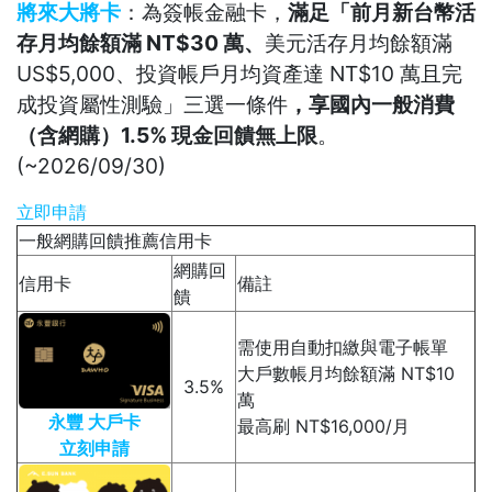
將來大將卡
：為簽帳金融卡，
滿足「前月新台幣活
存月均餘額滿 NT$30 萬、
美元活存月均餘額滿
US$5,000、投資帳戶月均資產達 NT$10 萬且完
成投資屬性測驗」三選一條件
，享國內一般消費
（含網購）1.5% 現金回饋無上限
。
(~2026/09/30)
立即申請
一般網購回饋推薦信用卡
網購回
信用卡
備註
饋
需使用自動扣繳與電子帳單
大戶數帳月均餘額滿 NT$10
3.5%
萬
永豐 大戶卡
最高刷 NT$16,000/月
立刻申請