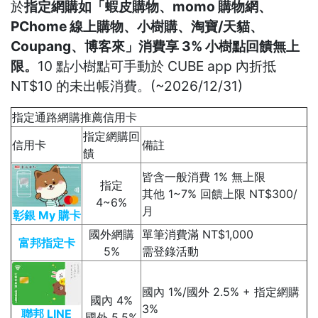
於
指定網購如「蝦皮購物、momo 購物網、
PChome 線上購物、小樹購、淘寶/天貓、
Coupang、博客來」消費享 3% 小樹點回饋無上
限。
10 點小樹點可手動於 CUBE app 內折抵
NT$10 的未出帳消費。(~2026/12/31)
指定通路網購推薦信用卡
指定網購回
信用卡
備註
饋
皆含一般消費 1% 無上限
指定
其他 1~7% 回饋上限 NT$300/
4~6%
月
彰銀 My 購卡
國外網購
單筆消費滿 NT$1,000
富邦指定卡
5%
需登錄活動
國內 1%/國外 2.5% + 指定網購
國內 4%
3%
聯邦 LINE
國外 5.5%