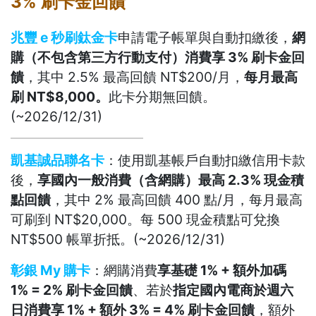
3% 刷卡金回饋
兆豐 e 秒刷鈦金卡
申請電子帳單與自動扣繳後，
網
購（不包含第三方行動支付）消費享 3% 刷卡金回
饋
，其中 2.5% 最高回饋 NT$200/月，
每月最高
刷 NT$8,000。
此卡分期無回饋。
(~2026/12/31)
凱基誠品聯名卡
：使用凱基帳戶自動扣繳信用卡款
後，
享國內一般消費（含網購）最高 2.3% 現金積
點回饋
，其中 2% 最高回饋 400 點/月，每月最高
可刷到 NT$20,000。每 500 現金積點可兌換
NT$500 帳單折抵。(~2026/12/31)
彰銀 My 購卡
：網購消費
享基礎 1% + 額外加碼
1% = 2% 刷卡金回饋
、若於
指定國內電商於週六
日消費享 1% + 額外 3% = 4% 刷卡金回饋
，額外