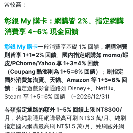
常較高：
彰銀 My 購卡：網購皆 2%、指定網購
消費享 4~6% 現金回饋
彰銀 My 購卡
一般消費享基礎 1% 回饋，
網購消費
則皆享 1+1=2% 回饋
、
國內指定網購如 momo/蝦
皮/PChome/Yahoo 享 1+3=4% 回饋
（Coupang 酷澎則為 1+5=6% 回饋）
；
刷指定
國外消費如淘寶、天貓、Amazon 等 1+5=6% 回
饋
；指定遊戲影音通路如 Disney+、Netflix、
Steam 享 1+5=6% 回饋。(~2026/12/31)
各類
指定通路的額外 1~5% 回饋上限 NT$300/
月
，若純刷通用網購最高可刷 NT$3 萬/月、純刷
指定國內網購最高刷 NT$1.5 萬/月、純刷國外網