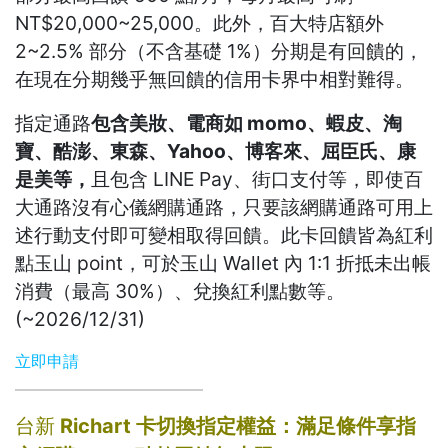
NT$20,000~25,000。此外，百大特店額外
2~2.5% 部分（不含基礎 1%）分期是有回饋的，
在現在分期幾乎無回饋的信用卡界中相對難得。
指定通路
包含美妝、電商如 momo、蝦皮、淘
寶、酷澎、東森、Yahoo、博客來、屈臣氏、康
是美等，
且包含 LINE Pay、街口支付等，即使百
大通路沒有心儀網購通路，只要該網購通路可用上
述行動支付即可變相取得回饋。此卡回饋皆為紅利
點玉山 point，可於玉山 Wallet 內 1:1 折抵未出帳
消費（最高 30%）、兌換紅利點數等。
(~2026/12/31)
立即申請
台新
Richart 卡切換指定權益：滿足條件享指