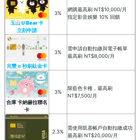
網購最高刷 NT$10,000/月
3%
指定影音娛樂 10% 回饋
玉山 U Bear 卡
立刻申請
需申請自動扣繳與電子帳單
3%
最高刷 NT$8,000/月
兆豐 e 秒刷鈦金卡
限藍色卡種，最高刷
3%
NT$7,500/月
合庫 卡納赫拉聯名
卡
需使用凱基帳戶自動扣繳成功
2.3%
最高刷 NT$20,000/月