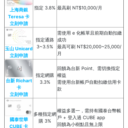
指定 3.8%
最高刷 NT$10,000/月
上海商銀
Teresa 卡
立刻申請
需使用 e 化帳單且前期自動扣繳
指定通路
成功
3~3.5%
最高可刷 NT$20,000~25,000/
玉山 Unicard
月
立刻申請
回饋為台新 Point、需切換指定
指定網購
權益
台新 Richart
3.3%
需使用台新帳戶自動扣繳信用卡
卡
款
立刻申請
權益多選一，需持有國泰台幣帳
多種指定網
戶 + 登入過 CUBE app
國泰世華
購 3%
回饋為小樹點且無上限
CUBE 卡