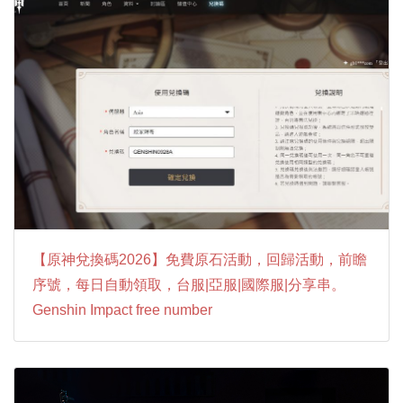
【原神兌換碼2026】免費原石活動，回歸活動，前瞻
序號，每日自動領取，台服|亞服|國際服|分享串。
Genshin Impact free number