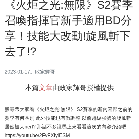
《火炬之光:無限》S2賽季
召喚指揮官新手適用BD分
享！技能大改動!旋風斬下
去了!?
2023-01-17
。
敗家輝哥
本篇
文章
由
敗家輝哥
授權提供
熊哥帶大家看《火炬之光:無限》 S2賽季的新內容跟之前的
賽季有何區別 此外技能也有做調整 以前超級強勢的旋風斬
居然被大nerf? 那話不多說馬上來看看這次的內容介紹吧
https://youtu.be/2FvFXiyiESM