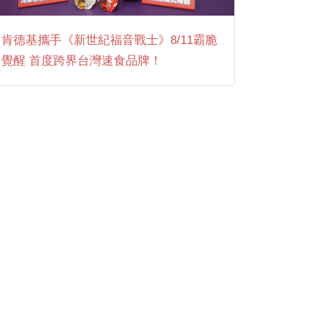
肯德基攜手《新世紀福音戰士》8/11霸脆
覺醒 首度跨界台灣速食品牌！