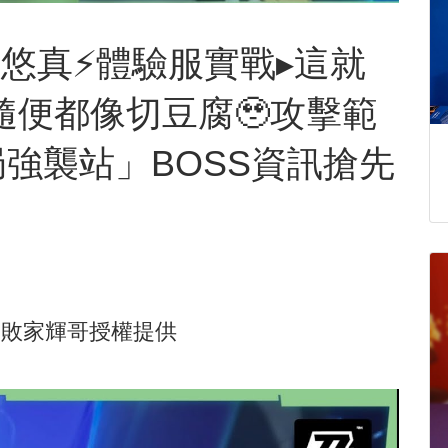
 悠真⚡體驗服實戰▸這就
隨便都像切豆腐🥹攻擊範
局強襲站」BOSS資訊搶先
由
敗家輝哥
授權提供