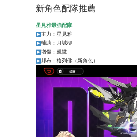
新角色配隊推薦
星見雅最強配隊
主力：星見雅
輔助：月城柳
增傷：凱撒
邦布：格列佛（新角色）