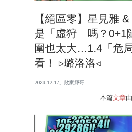
【絕區零】星見雅 &
是「虛狩」嗎？0+1
圍也太大…1.4「危
看！ ▹璐洛洛◃
2024-12-17
。
敗家輝哥
本篇
文章