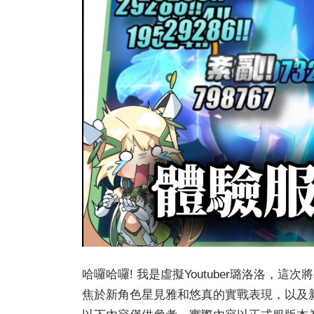
哈囉哈囉! 我是虛擬Youtuber璐洛洛，
焦於新角色星見雅和悠真的實戰表現，以及