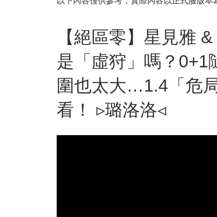
以下內容僅供參考，實際內容以正式服版本
【絕區零】星見雅 &
是「虛狩」嗎？0+
圍也太大…1.4「危
看！ ▹璐洛洛◃