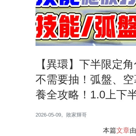
【異環】下半限定角
不需要抽！弧盤、空
養全攻略！1.0上下
2026-05-09
。
敗家輝哥
本篇
文章