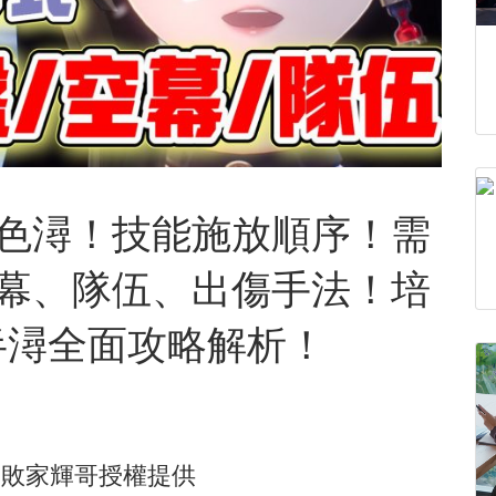
色潯！技能施放順序！需
幕、隊伍、出傷手法！培
半潯全面攻略解析！
由
敗家輝哥
授權提供