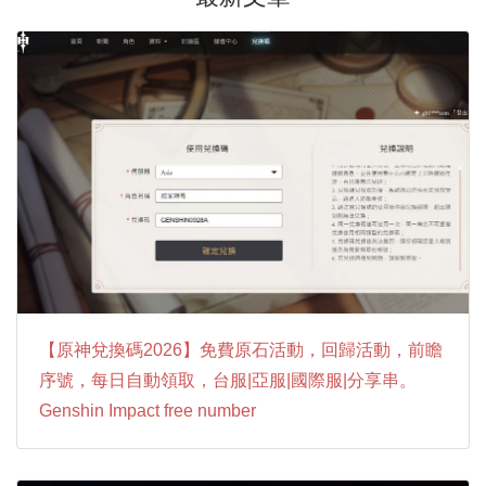
【原神兌換碼2026】免費原石活動，回歸活動，前瞻
序號，每日自動領取，台服|亞服|國際服|分享串。
Genshin Impact free number