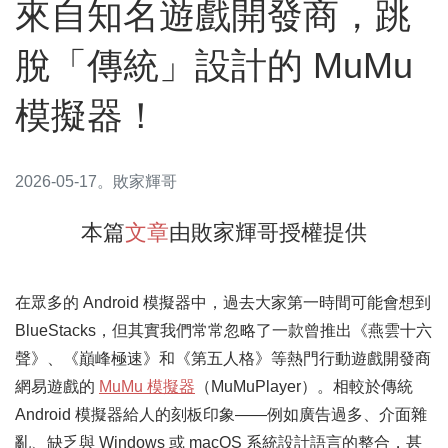
來自知名遊戲開發商，跳
脫「傳統」設計的 MuMu
模擬器！
2026-05-17
。
敗家輝哥
本篇
文章
由
敗家輝哥
授權提供
在眾多的 Android 模擬器中，過去大家第一時間可能會想到
BlueStacks，但其實我們常常忽略了一款曾推出《燕雲十六
聲》、《巔峰極速》和《第五人格》等熱門行動遊戲開發商
網易遊戲的
MuMu 模擬器
（MuMuPlayer）。相較於傳統
Android 模擬器給人的刻板印象——例如廣告過多、介面雜
亂、缺乏與 Windows 或 macOS 系統設計語言的整合，甚