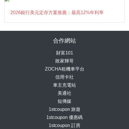
2026銀行美元定存方案推薦：最高12%年利率
合作網站
財富101
敗家輝哥
ZOCHA租機車平台
信用卡社
車主充電站
美通社
短傳媒
1stcoupon 旅遊
1stcoupon 優惠碼
1stcoupon 訂房