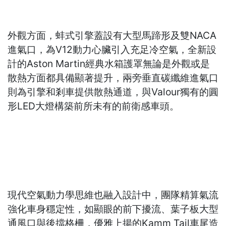
外觀方面，蚌式引擎蓋設有大型馬蹄形及雙NACA
進氣口，為V12動力心臟引入充足冷空氣，全新設
計的Aston Martin經典水箱護罩無論是外觀或是
散熱方面都具備顯著提升，兩旁垂直碳纖維進氣口
則為引擎和剎車提供散熱通道，與Valour獨有的圓
形LED大燈構築前所未有的前衛感車頭。
現代空氣動力學思維也融入設計中，團隊精算氣流
強化車身穩定性，如顯眼的前下擾流、葉子板大型
通風口與後擋格柵，優雅上揚的Kamm Tail車尾造