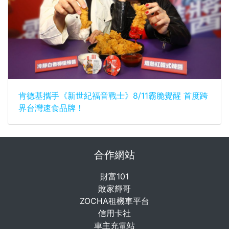
肯德基攜手《新世紀福音戰士》8/11霸脆覺醒 首度跨
界台灣速食品牌！
合作網站
財富101
敗家輝哥
ZOCHA租機車平台
信用卡社
車主充電站