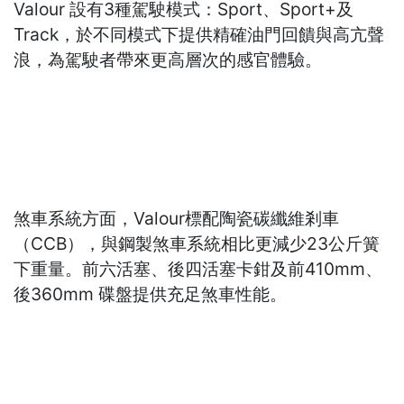
Valour 設有3種駕駛模式：Sport、Sport+及
Track，於不同模式下提供精確油門回饋與高亢聲
浪，為駕駛者帶來更高層次的感官體驗。
煞車系統方面，Valour標配陶瓷碳纖維剎車
（CCB），與鋼製煞車系統相比更減少23公斤簧
下重量。前六活塞、後四活塞卡鉗及前410mm、
後360mm 碟盤提供充足煞車性能。