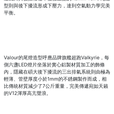
型則與後下擾流形成下壓力，達到空氣動力學完美
平衡。
Valour的尾燈造型呼應品牌旗艦超跑Valkyrie，每
側六盞LED燈片坐落於實心鋁製材質加工的飾條
內，隱藏在碩大後下擾流的三出排氣系統則由極為
輕薄、管壁厚度小於1mm的不銹鋼製作而成，相
比傳統材質減少了7公斤重量，完美傳遞宛如天籟
的V12渾厚高亢聲浪。