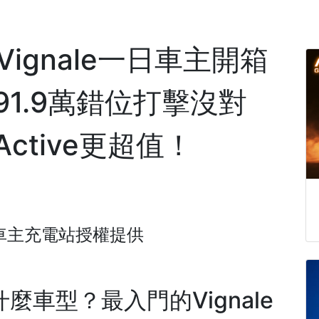
 Vignale一日車主開箱
1.9萬錯位打擊沒對
ctive更超值！
車主充電站
授權提供
選什麼車型？最入門的Vignale