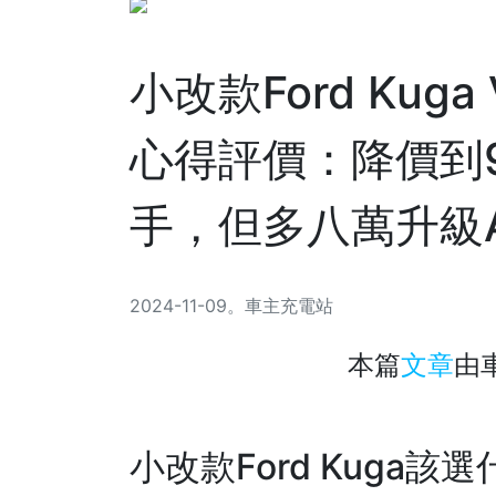
小改款Ford Kuga
心得評價：降價到9
手，但多八萬升級A
2024-11-09
。
車主充電站
本篇
文章
由
小改款Ford Kuga該