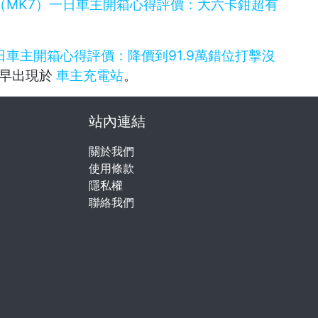
3T大改款（MK7）一日車主開箱心得評價：大六卡鉗超有
ale一日車主開箱心得評價：降價到91.9萬錯位打擊沒
早出現於
車主充電站
。
站內連結
關於我們
使用條款
隱私權
聯絡我們