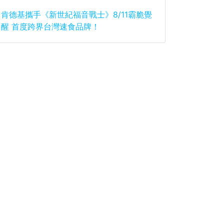
肯德基攜手《新世紀福音戰士》8/11霸脆覺
醒 首度跨界台灣速食品牌！