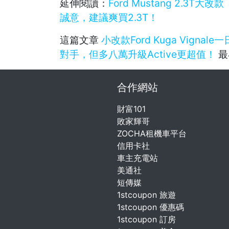
延伸閱讀：
Ford Mustang 2.
誠意，建議爽買2.3T！
這篇文章
小改款Ford Kuga Vign
對手，但多八萬升級Active更超值！
最
合作網站
財富101
敗家輝哥
ZOCHA租機車平台
信用卡社
車主充電站
美通社
短傳媒
1stcoupon 旅遊
1stcoupon 優惠碼
1stcoupon 訂房