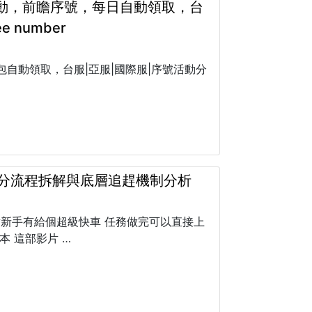
活動，前瞻序號，每日自動領取，台
e number
包自動領取，台服|亞服|國際服|序號活動分
0裝分流程拆解與底層追趕機制分析
對新手有給個超級快車 任務做完可以直接上
本 這部影片 …