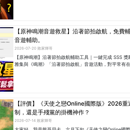
【原神鳴潮音遊救星】沿著節拍啟航，免費輔
音遊輔助。
2026-07-20 敗家輝哥
【原神鳴潮】沿著節拍啟航輔助工具｜一鍵完成 SSS 
雅集與《鳴潮》「沿著節拍啟航」音遊活動，對平常有在
【評價】《天使之戀Online國際版》2026
制，還是手殘黨的掛機神作？
2026-07-14 敗家輝哥
大家好，我是熊哥貝卡。六月下旬《天使之戀Online國際