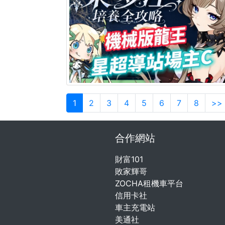
1
2
3
4
5
6
7
8
>>
合作網站
財富101
敗家輝哥
ZOCHA租機車平台
信用卡社
車主充電站
美通社