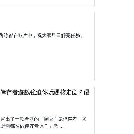
路線都在影片中，祝大家早日解完任務。
得：當倖存者遊戲強迫你玩硬核走位？優
又冒出了一款全新的「類吸血鬼倖存者」遊
野狗都在做倖存者嗎？」老 …