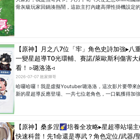
骨灰級玩家回鍋湊熱鬧，這款主打內建高彈性掛機設定的
【原神】月之八7位「牢」角色史詩加強▸八
一變星超導T0光環輔、賽諾/萊歐斯利傷害大
看！ ▹璐洛洛◃
2026-07-07 敗家輝哥
哈囉哈囉！我是虛擬Youtuber璐洛洛，這次影片要
新的星超導反應登場、一共七位老角色，一口氣獲得加強
【原神】桑多涅🌠培養全攻略▸星超導站場
快速科普！先1命還是專武？角色定位/武器/聖