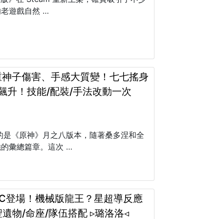
老遊戲自然 …
重神子傷害、手感大質變！七七搖身
飆升！技能/配裝/手法改動一次
帶來的是《原神》月之八版本，隨著桑多涅和全
的彙總篇章。這次 …
主C登場！機械版龍王？星超導反應
遺物/命座/隊伍搭配 ▹璐洛洛◃