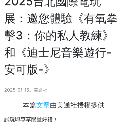
2025台北國際電玩
展：邀您體驗《有氧拳
擊3：你的私人教練》
和《迪士尼音樂遊行-
安可版-》
2025-01-15
。
美通社
本篇
文章
由
美通社
授權提供
試玩即專享限量好禮！