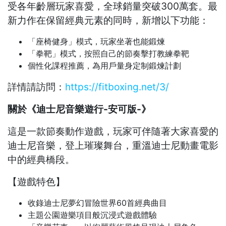
受各年齡層玩家喜愛，全球銷量突破300萬套。最
新力作在保留經典元素的同時，新增以下功能：
「座椅健身」模式，玩家坐著也能鍛煉
「拳靶」模式，按照自己的節奏擊打教練拳靶
個性化課程推薦，為用戶量身定制鍛煉計劃
詳情請訪問：
https://fitboxing.net/3/
關於《迪士尼音樂遊行-安可版-》
這是一款節奏動作遊戲，玩家可伴隨著大家喜愛的
迪士尼音樂，登上璀璨舞台，重溫迪士尼動畫電影
中的經典橋段。
【遊戲特色】
收錄迪士尼夢幻冒險世界60首經典曲目
主題公園遊樂項目般沉浸式遊戲體驗