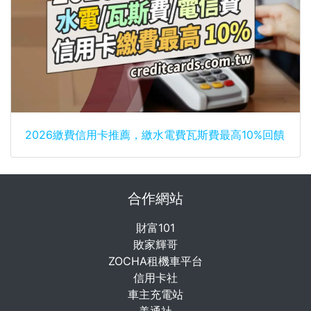
2026繳費信用卡推薦，繳水電費瓦斯費最高10%回饋
合作網站
財富101
敗家輝哥
ZOCHA租機車平台
信用卡社
車主充電站