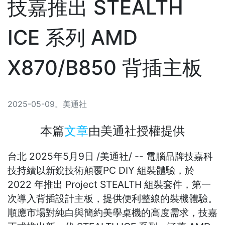
技嘉推出 STEALTH
ICE 系列 AMD
X870/B850 背插主板
2025-05-09
。
美通社
本篇
文章
由
美通社
授權提供
台北
2025年5月9日
/美通社/ -- 電腦品牌技嘉科
技持續以新銳技術顛覆PC DIY 組裝體驗，於
2022 年推出 Project STEALTH 組裝套件，第一
次導入背插設計主板，提供便利整線的裝機體驗。
順應市場對純白與簡約美學桌機的高度需求，技嘉