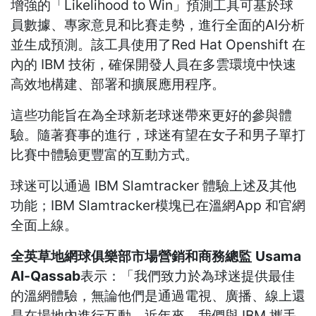
增強的「Likelihood to Win」預測工具可基於球
員數據、專家意見和比賽走勢，進行全面的AI分析
並生成預測。該工具使用了Red Hat Openshift 在
內的 IBM 技術，確保開發人員在多雲環境中快速
高效地構建、部署和擴展應用程序。
這些功能旨在為全球新老球迷帶來更好的參與體
驗。隨著賽事的進行，球迷有望在女子和男子單打
比賽中體驗更豐富的互動方式。
球迷可以通過 IBM Slamtracker 體驗上述及其他
功能；IBM Slamtracker模塊已在溫網App 和官網
全面上線。
全英草地網球俱樂部市場營銷和商務總監
Usama
Al-Qassab
表示：「我們致力於為球迷提供最佳
的溫網體驗，無論他們是通過電視、廣播、線上還
是在場地內進行互動。近年來，我們與 IBM 攜手