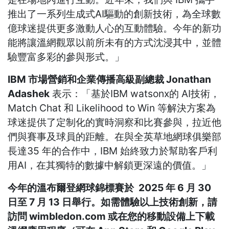
推出了一系列生成式AI驅動的創新技術，為全球數
億球迷提供更多激動人心的互動體驗。今年的新功
能將讓溫網觀眾以前所未有的方式沈浸其中，並體
驗豐富多彩的參與形式。」
IBM 市場營銷和企業傳播高級副總裁 Jonathan
Adashek
表示：「基於IBM watsonx的 AI技術，
Match Chat 和 Likelihood to Win 等解決方案為
球迷提供了定制化的實時洞察和比賽參與，拉近他
們與賽事及球員的距離。在與全英草地網球俱樂部
長達35 年的合作中，IBM 始終致力於幫助客戶利
用AI，在其獨特的數據中解鎖更深遠的價值。」
今年的溫布爾登網球錦標賽於
2025 年 6 月 30
日至 7 月 13 日舉行。如需體驗以上技術創新，請
訪問 wimbledon.com 或在您的移動設備上下載