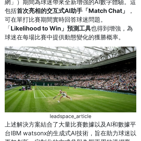
網」）期間為球迷帶來全新增強的AI數字體驗。這
包括
首次亮相的交互式
AI助手「Match Chat」
，
可在單打比賽期間實時回答球迷問題。
「
Likelihood to Win」預測工具
也得到增強，為
球迷在每場比賽中提供動態變化的獲勝概率。
leadspace_article
上述解決方案結合了大量比賽數據以及AI和數據平
台IBM watsonx的生成式AI技術，旨在助力球迷以