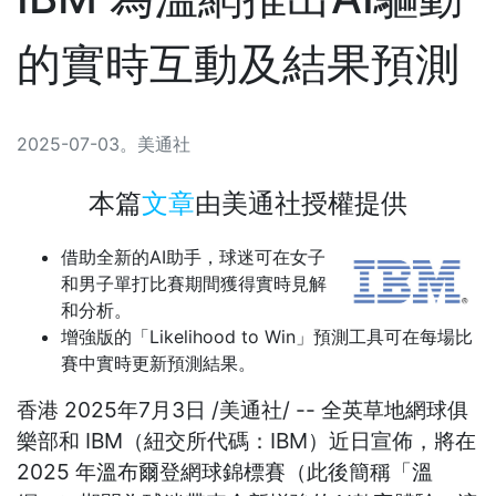
的實時互動及結果預測
2025-07-03
。
美通社
本篇
文章
由
美通社
授權提供
借助全新的AI助手，球迷可在女子
和男子單打比賽期間獲得實時見解
和分析。
增強版的「Likelihood to Win」預測工具可在每場比
賽中實時更新預測結果。
香港
2025年7月3日
/美通社/ -- 全英草地網球俱
樂部和 IBM（紐交所代碼：IBM）近日宣佈，將在
2025 年溫布爾登網球錦標賽（此後簡稱「溫