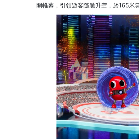
開帷幕，引領遊客隨艙升空，於165米雲