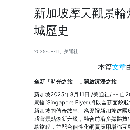
新加坡摩天觀景輪
城歷史
2025-08-11
。
美通社
本篇
文章
全新
「
時光之旅
」
，開啟沉浸之旅
新加坡
2025年8月11日
/美通社/ -- 
景輪(Singapore Flyer)將以
新加坡的傳奇故事。為慶祝新加坡建國6
感官景點煥新升級，融合前沿多媒體技
幕旅程，並配合個性化網頁應用增強互