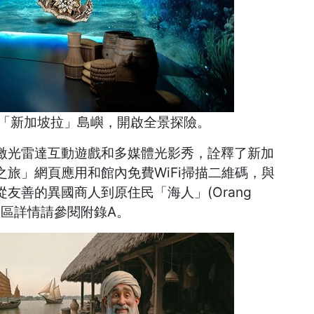
「新加坡拉」島嶼，開啟全景探險。
激光雷達互動遊戲和多媒體光影秀，詮釋了新加
旅」網頁應用和館內免費WiFi掃描二維碼，與
友善的異國商人到原住民「海人」(Orang
展區詳情請參閱附錄A。