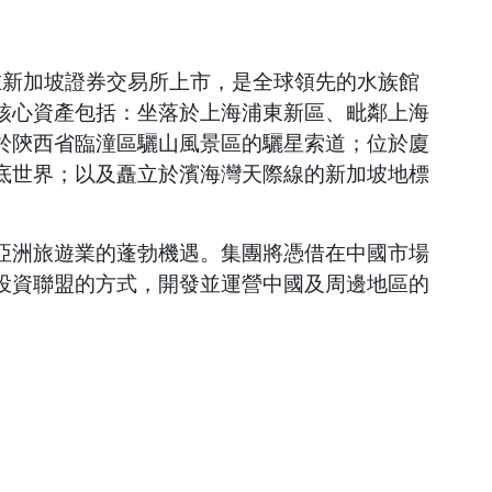
在新加坡證券交易所上市，是全球領先的水族館
核心資產包括：坐落於上海浦東新區、毗鄰上海
於陝西省臨潼區驪山風景區的驪星索道；位於廈
底世界；以及矗立於濱海灣天際線的新加坡地標
亞洲旅遊業的蓬勃機遇。集團將憑借在中國市場
投資聯盟的方式，開發並運營中國及周邊地區的