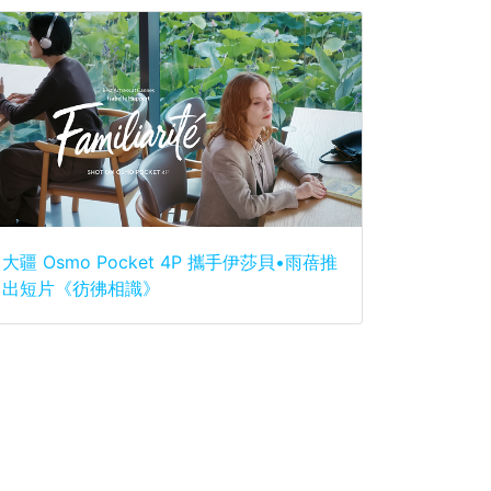
大疆 Osmo Pocket 4P 攜手伊莎貝•雨蓓推
出短片《彷彿相識》