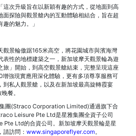
「這次升級旨在以新穎有趣的方式，從地面到高
地面探險與觀景艙內的互動體驗相結合，旨在超
有趣的魅力。」
觀景輪傲踞165米高空，將花園城市與濱海灣
代表性的地標建築之一，新加坡摩天觀景輪為遊
之旅」開始，到高空觀景艙結束，完整呈現這座
360增強現實應用深化體驗，更有多項尊享服務可
，到私人觀景艙，以及在新加坡最高旋轉霞宴
致晚餐。
raco Corporation Limited)通過旗下合
Straco Leisure Pte Ltd是星雅集團全資子公司
 Leisure Pte Ltd的合資公司。新加坡摩天觀景輪是星
，請訪問：
www.singaporeflyer.com
。