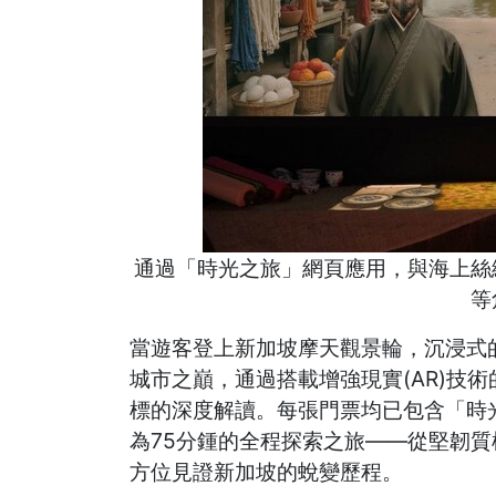
通過「時光之旅」網頁應用，與海上絲
等
當遊客登上新加坡摩天觀景輪，沉浸式的
城市之巔，通過搭載增強現實(AR)技術
標的深度解讀。每張門票均已包含「時
為75分鍾的全程探索之旅——從堅韌
方位見證新加坡的蛻變歷程。