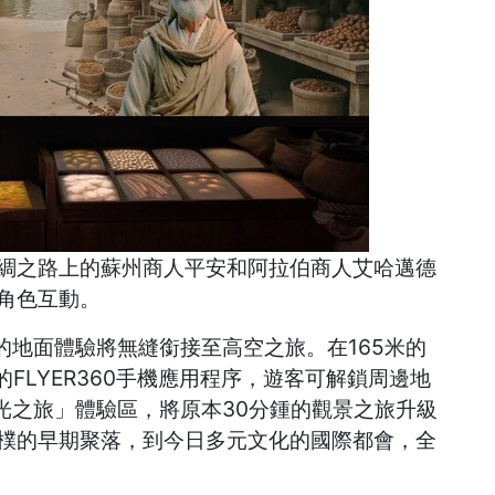
綢之路上的蘇州商人平安和阿拉伯商人艾哈邁德
角色互動。
地面體驗將無縫銜接至高空之旅。在165米的
的FLYER360手機應用程序，遊客可解鎖周邊地
光之旅」體驗區，將原本30分鍾的觀景之旅升級
質樸的早期聚落，到今日多元文化的國際都會，全