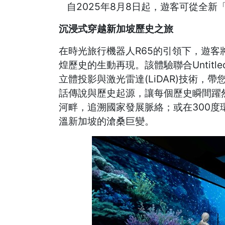
自2025年8月8日起，遊客可從全
沉浸式穿越新加坡歷史之旅
在時光旅行機器人R65的引領下，遊
煌歷史的生動再現。該體驗聯合Untitle
立體投影與激光雷達(LiDAR)技術，
話傳說與歷史起源，讓每個歷史瞬間躍
河畔，追溯國家發展脈絡；或在300度
溫新加坡的滄桑巨變。