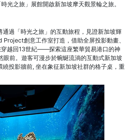
新「時光之旅」展館開啟新加坡摩天觀景輪之旅。
客將通過「時光之旅」的互動旅程，見證新加坡輝
d Project創意工作室打造，借助全屏投影動畫、
帶您穿越回13世紀——探索這座繁華貿易港口的神
然眼前。遊客可漫步於蜿蜒流淌的互動式新加坡
環繞投影牆前, 坐在象征新加坡社群的格子桌，重