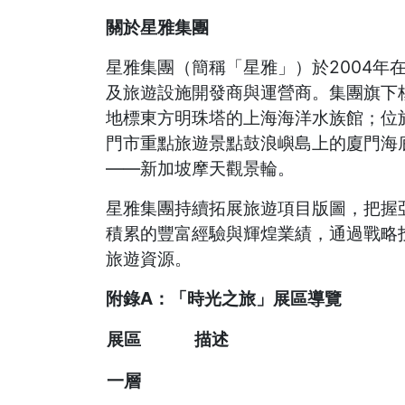
關於星雅集團
星雅集團（簡稱「星雅」）於2004年
及旅遊設施開發商與運營商。集團旗下
地標東方明珠塔的上海海洋水族館；位
門市重點旅遊景點鼓浪嶼島上的廈門海
——新加坡摩天觀景輪。
星雅集團持續拓展旅遊項目版圖，把握
積累的豐富經驗與輝煌業績，通過戰略
旅遊資源。
附錄A
：「
時光之旅」
展區導覽
展區
描述
一層