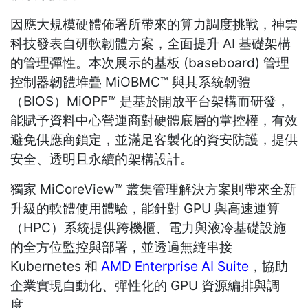
因應大規模硬體佈署所帶來的算力調度挑戰，神雲
科技發表自研軟韌體方案，全面提升 AI 基礎架構
的管理彈性。本次展示的基板 (baseboard) 管理
控制器韌體堆疊 MiOBMC™ 與其系統韌體
（BIOS）MiOPF™ 是基於開放平台架構而研發，
能賦予資料中心營運商對硬體底層的掌控權，有效
避免供應商鎖定，並滿足客製化的資安防護，提供
安全、透明且永續的架構設計。
獨家 MiCoreView™ 叢集管理解決方案則帶來全新
升級的軟體使用體驗，能針對 GPU 與高速運算
（HPC）系統提供跨機櫃、電力與液冷基礎設施
的全方位監控與部署，並透過無縫串接
Kubernetes 和
AMD Enterprise AI Suite
，協助
企業實現自動化、彈性化的 GPU 資源編排與調
度。