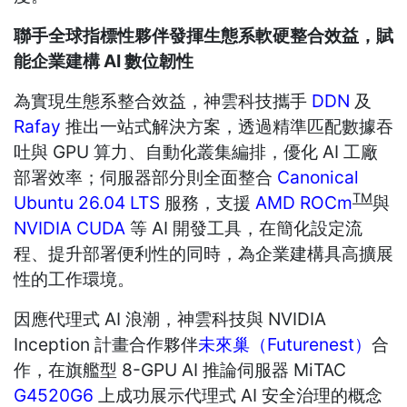
聯手全球指標性夥伴發揮生態系軟硬整合效益，賦
能企業建構
AI
數位韌性
為實現生態系整合效益，神雲科技攜手
DDN
及
Rafay
推出一站式解決方案，透過精準匹配數據吞
吐與 GPU 算力、自動化叢集編排，優化 AI 工廠
部署效率；伺服器部分則全面整合
Canonical
TM
Ubuntu 26.04 LTS
服務，支援
AMD ROCm
與
NVIDIA CUDA
等 AI 開發工具，在簡化設定流
程、提升部署便利性的同時，為企業建構具高擴展
性的工作環境。
因應代理式 AI 浪潮，神雲科技與 NVIDIA
Inception 計畫合作夥伴
未來巢（Futurenest）
合
作，在旗艦型 8-GPU AI 推論伺服器 MiTAC
G4520G6
上成功展示代理式 AI 安全治理的概念