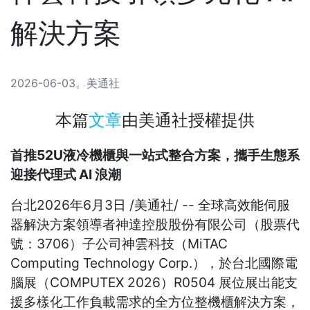
解決方案
2026-06-03
。
美通社
本篇
文章
由
美通社
授權提供
首推
52U
液冷機櫃與一站式整合方案，攜手生態系
迎接代理式
AI
浪潮
台北
2026年6月3日
/美通社/ -- 全球高效能伺服
器解決方案領導者神達控股股份有限公司（股票代
號：3706）子公司神雲科技（MiTAC
Computing Technology Corp.），於台北國際電
腦展（COMPUTEX 2026）R0504 展位展出能支
援多樣化工作負載需求的全方位整機櫃解決方案，