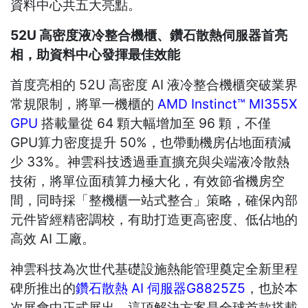
資料中心共五大亮點。
52U
高密度液冷整合機櫃、鑽石散熱伺服器首亮
相，助資料中心發揮最佳效能
首度亮相的 52U 高密度 AI 液冷整合機櫃突破業界
常規限制，將單一機櫃的
AMD Instinct™ MI355X
GPU
搭載量從 64 顆大幅增加至 96 顆，不僅
GPU算力密度提升 50%，也帶動機房佔地面積減
少 33%。神雲科技透過垂直擴充與尖端液冷散熱
技術，將單位面積算力極大化，有效節省機房空
間，同時採「整機櫃一站式整合」策略，確保內部
元件皆經精密調校，有助打造更高密度、低佔地的
高效 AI 工廠。
神雲科技為次世代基礎設施熱能管理奠定全新里程
碑所推出的
鑽石散熱 AI 伺服器G8825Z5
，也於本
次展會中正式展出。這項解決方案是全球首款搭載