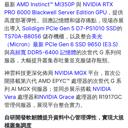
最新
AMD Instinct™ MI350P
與
NVIDIA RTX
PRO 6000 Blackwell Server Edition GPU
，提供
高度部署彈性。回應記憶體和儲存痛點，現場亦展
出導入
Solidigm PCIe Gen 5 D7-PS1010 SSD
的
TS70A-B8056
儲存機櫃，以及整合
美光
（Micron）最新 PCIe Gen 6 SSD 9650 (E3.S)
與
高頻寬 DDR5-6400 記憶體
的次世代 G 系列伺
服器，大幅提升叢集吞吐量並克服儲存瓶頸。
神雲科技更深化佈局
NVIDIA MGX
平台，首次公
開搭載第六代 AMD EPYC™ 處理器的次世代 G 系
列 AI MGX 伺服器；並同步展示搭載
NVIDIA
Vera
處理器和
NVIDIA Grace
處理器的 R1917GC
管理伺服器，展現平台整合實力。
自研開發軟韌體提升資料中心管理彈性，實現大規
模叢集調度