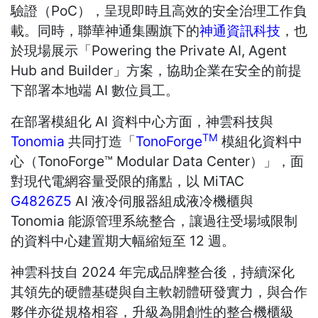
驗證（PoC），呈現即時且高效的安全治理工作負
載。同時，聯華神通集團旗下的
神通資訊科技
，也
於現場展示「Powering the Private AI, Agent
Hub and Builder」方案，協助企業在安全的前提
下部署本地端 AI 數位員工。
在部署模組化 AI 資料中心方面，神雲科技與
TM
Tonomia
共同打造「
TonoForge
模組化資料中
心（TonoForge™ Modular Data Center）」，面
對現代電網容量受限的痛點，以 MiTAC
G4826Z5
AI 液冷伺服器組成液冷機櫃與
Tonomia 能源管理系統整合，讓過往受場域限制
的資料中心建置期大幅縮短至 12 週。
神雲科技自 2024 年完成品牌整合後，持續深化
其領先的硬體基礎與自主軟韌體研發實力，與合作
夥伴亦從規格相容，升級為開創性的整合機櫃級