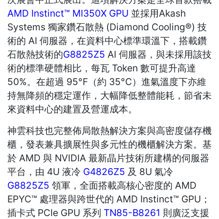
AMD Instinct™ MI350X GPU
並採用Akash
Systems 獨家鑽石散熱 (Diamond Cooling®) 技
術的 AI 伺服器，在資料中心標準環溫下，搭載鑽
石散熱技術的
G8825Z5
AI 伺服器，與未採用該技
術的標準硬體相比，每瓦 Token 數可提升高達
50%。在超過 95°F（約 35°C）進氣溫度下亦維
持無降頻的穩定運作，大幅降低整體能耗，節省未
來資料中心的建置及營運成本。
神雲科技也完整佈局散熱解決方案與高密度儲存機
櫃，發表兼具擴展性與多元性的機櫃解決方案。基
於 AMD 與 NVIDIA 最新晶片技術所建構的伺服器
平台，由 4U 液冷
G4826Z5
及 8U 氣冷
G8825Z5
領軍，全面搭載高核心密度的 AMD
EPYC™ 處理器與跨世代的 AMD Instinct™ GPU；
插卡式 PCIe GPU 系列
TN85-B8261
則廣泛支援