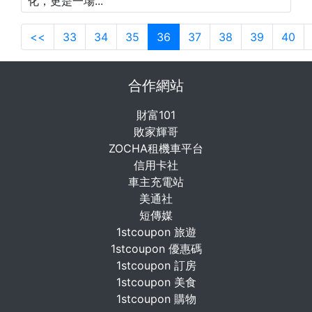
化，更是一場...
<<
33
34
35
36
37
38
39
40
合作網站
財富101
敗家輝哥
ZOCHA租機車平台
信用卡社
車主充電站
美通社
短傳媒
1stcoupon 旅遊
1stcoupon 優惠碼
1stcoupon 訂房
1stcoupon 美食
1stcoupon 購物