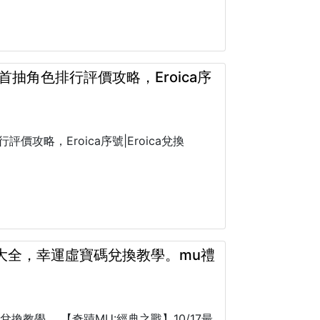
，首抽角色排行評價攻略，Eroica序
評價攻略，Eroica序號|Eroica兌換
碼大全，幸運虛寶碼兌換教學。mu禮
教學。 【奇蹟MU:經典之戰】10/17最