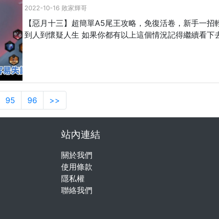
2022-10-16 敗家輝哥
【惡月十三】超簡單A5尾王攻略，免復活卷，新手一招輕鬆通
到人到懷疑人生 如果你都有以上這個情況記得繼續看下去
95
96
>>
站內連結
關於我們
使用條款
隱私權
聯絡我們