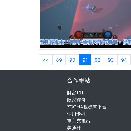
<<
89
90
91
92
93
94
合作網站
財富101
敗家輝哥
ZOCHA租機車平台
信用卡社
車主充電站
美通社