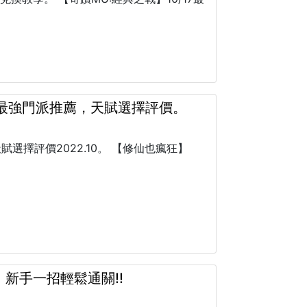
，最強門派推薦，天賦選擇評價。
擇評價2022.10。 【修仙也瘋狂】
新手一招輕鬆通關!!