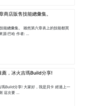
各章商店販售技能總彙集。
售技能總彙集。 雖然第六章表上的技能都買
:巴哈 作者: …
，冰火吉瑪Build分享!
uild分享! 大家好，我是貝卡 經過上一
 這次要 …