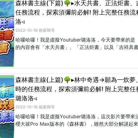
森林書主線(下篇)🌳▸水天共書、正法炬書、
任務流程，探索須彌前必解! 附上完整任務流程
洛◃
2022-10-18 敗家輝哥
哈囉哈囉！我是虛擬Youtuber璐洛洛，今天要帶來
的內容會有「水天共書」、「正法炬書」以及「吉祥具書
森林書主線(上篇)🌳▸林中奇遇→願為一炊夢
時的任務流程，探索須彌前必解! 附上完整任務流
璐洛洛◃
2022-10-18 敗家輝哥
哈囉哈囉！我是虛擬Youtuber璐洛洛，這次影片要
櫻大祓Pro Max版本的《森林書》，雖然大部分解謎起來