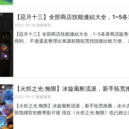
【惡月十三】全部商店技能連結大全，1~5
2022-10-18 敗家輝哥
【惡月十三】全部商店技能連結大全，1~5各章商店販
得到， 不過還是整理出來讓前期拓荒找技能比較方便。 來源
【火炬之光:無限】冰旋風斬流派，新手拓荒推薦
2022-10-17 敗家輝哥
【火炬之光:無限】冰旋風斬流派，新手拓荒推薦，冰火吉瑪B
部指揮官的教學影片後 現在《火炬之光:無限》也已經公測