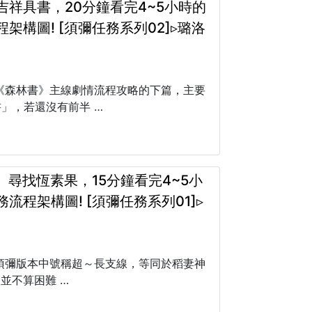
吉祥具書，20分鐘看完4~5小時的
架構圖! [須彌任務系列02]▹璐洛
的是《森林書》主線劇情流程攻略的下篇，主要
」，若還沒有前半 …
、尋找恆素果，15分鐘看完4~5小
程架構圖! [須彌任務系列01]▹
帶來須彌版本中號稱超～長支線，等同於稻妻神
並不算困難 …