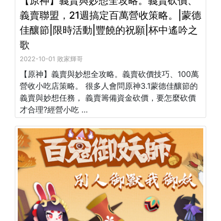
【原神】義賣與妙想全攻略。義賣砍價、
義賣聯盟，21週搞定百萬營收策略。|蒙德
佳釀節|限時活動|豐饒的祝願|杯中遙吟之
歌
2022-10-01 敗家輝哥
【原神】義賣與妙想全攻略。義賣砍價技巧、100萬
營收小吃店策略。 很多人會問原神3.1蒙德佳釀節的
義賣與妙想任務， 義賣籌備資金砍價，要怎麼砍價
才合理?經營小吃 …