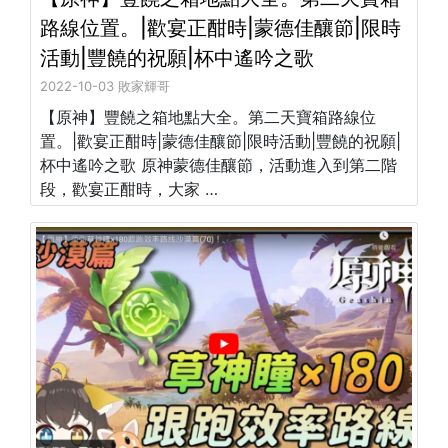
路線位置。|歡宴正酣時|蒙德佳釀節|限時
活動|豐饒的祝願|杯中遙吟之歌
2022-10-03 敗家輝哥
【原神】豐饒之箱地點大全。第二天寶箱路線位
置。|歡宴正酣時|蒙德佳釀節|限時活動|豐饒的祝願|
杯中遙吟之歌 原神蒙德佳釀節，活動進入到第二階
段，歡宴正酣時，大家 …