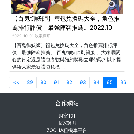
【百鬼御妖師】禮包兌換碼大全，角色推
薦排行評價，最強陣容推薦。2022.10
2022-10-01 敗家輝哥
【百鬼御妖師】禮包兌換碼大全，角色推薦排行評
價，最強陣容推薦。 百鬼御妖師剛開服， 大家最關
心的肯定還是禮包序號與預約獎勵去哪領取? 以下提
供給大家最新禮包兌換 …
<<
89
90
91
92
93
94
95
96
合作網站
財富101
敗家輝哥
ZOCHA租機車平台