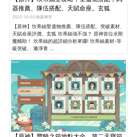
器推薦、隊伍搭配、天賦命座。玄狐
2022-10-03 敗家輝哥
【原神】坎蒂絲聖遺物推薦、隊伍搭配、突破素材、
天賦命座評價。玄狐 坎蒂絲強不強？ 原神首位水附
魔輔助！ 坎蒂絲的超詳細分析來囉! 坎蒂絲素材-等
級突破。 滌淨青 …
【原神】豐饒之箱地點大全。第二天寶箱