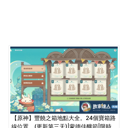
【原神】豐饒之箱地點大全。24個寶箱路
線位置。(更新第三天)|蒙德佳釀節|限時