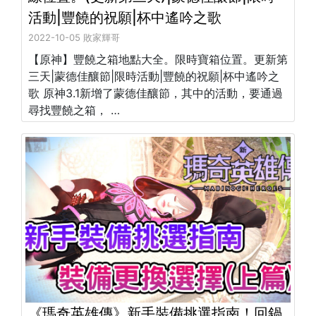
活動|豐饒的祝願|杯中遙吟之歌
2022-10-05 敗家輝哥
【原神】豐饒之箱地點大全。限時寶箱位置。更新第
三天|蒙德佳釀節|限時活動|豐饒的祝願|杯中遙吟之
歌 原神3.1新增了蒙德佳釀節，其中的活動，要通過
尋找豐饒之箱， …
《瑪奇英雄傳》新手裝備挑選指南！回鍋