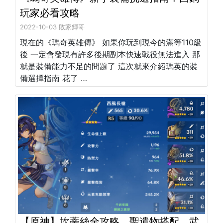
玩家必看攻略
2022-10-03 敗家輝哥
現在的《瑪奇英雄傳》 如果你玩到現今的滿等110級
後 一定會發現有許多後期副本快速戰役無法進入 那
就是裝備能力不足的問題了 這次就來介紹瑪英的裝
備選擇指南 花了 …
【原神】坎蒂絲全攻略，聖遺物搭配，武