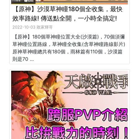
【原神】沙漠草神瞳180個全收集，最快
效率路線! 傳送點全開，一小時全搞定!
2022-10-03 敗家輝哥
【原神】180個草神瞳位置大全(沙漠篇)，70個須彌
草神瞳位置路線，草神瞳全收集(含草神瞳路線影片)
原神草神瞳總共有180個，雨林篇有110個，沙漠篇
則是70 …